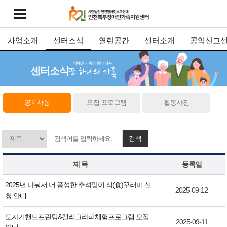
사업소개
센터소식
열린공간
센터소개
공익신고
센터소식
공지사항
모집 프로그램
활동사진
검색
제 목
등록일
2025년 나눠서 더 풍성한 추석맞이 식(食)꾸러미 신
2025-09-12
청 안내
도자기핸드프린팅&캘리그라피체험프로그램 모집
2025-09-11