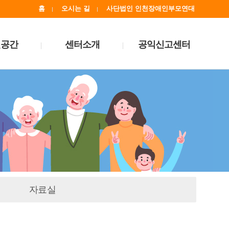
홈
오시는 길
사단법인 인천장애인부모연대
린공간
센터소개
공익신고센터
자료실