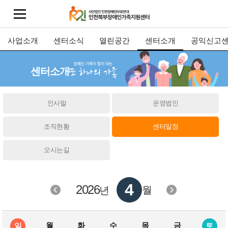
사업소개
센터소식
열린공간
센터소개
공익신고
센터소개
인사말
운영법인
조직현황
센터일정
오시는길
4
2026
월
년
월
화
수
목
금
일
토