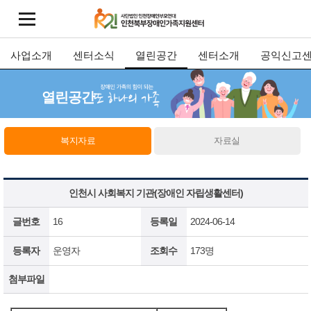
사업소개
센터소식
열린공간
센터소개
공익신고
열린공간
복지자료
자료실
인천시 사회복지 기관(장애인 자립생활센터)
글번호
16
등록일
2024-06-14
등록자
운영자
조회수
173명
첨부파일